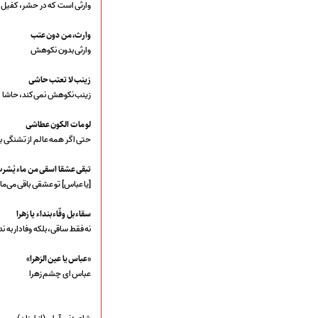
وارثی است که در حشر، کفیل
وارث، من دون عتب
وارثی بدون نکوهش
زينب لا تعتب حاشى
زینب نکوهش نمی‌کند، حاشا
لو مات الكون عطاشى
حتی اگر همه عالم از تشنگی ب
تبقى عشقا اسقى من ماء يُشر
[یا عباس] تو عشقی باقی می‌ما
سقاء بل وفّاء بنداء يا زهرا
نه فقط ساقی، بلکه وفادار به ن
«عباس يا عين الزهرا»
عباس ای چشم زهرا