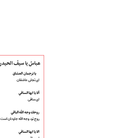
عباسٌ یا سیفَ الحیدر
يا ترجمان العشاق
ای تجلی عاشقان
صفحه نخست
متن اشعـــــار
ألا يا ايها الساقي
متن مستند مقاتل
ای ساقی
نگارخـــانه
ویدئو و کلیپ
روحك وجه الله الباقي
اخبـــــار و رویـــدادها
روح تو، وجه الله جاودان است
پخش زنده مراسم
هیأت آیین حسینی
الا يا ايها الساقي
پرداختِ نــــــــذورات