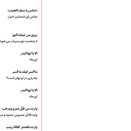
قطعات پیشنهادی
❁ کودک و نوجوان
«عباس يا سيف الحيدر»
عباس ای شمشیر حیدر
عضویت در خبرنامه
يروى من عينك النهرُ
از چشمت نهر سیراب می شود
الا يا ايها البدر
ای ماه
ما السر فيك ما السر
چه رازی در تو نهان است؟
الا يا ايها البدر
ای ماه
وارث، من قتّل عمرو ومرحب
وارث قاتل عمرو بن عبدود و 
وارث، للحشر كفالة زينب