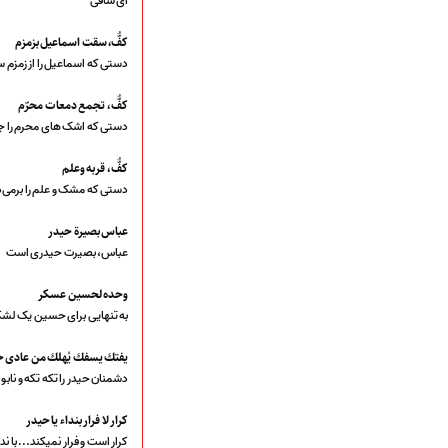
ای ساقی
ارتباط با مدیرسایت
كفٌّ، سقت اسماعيل بزمزم
دستی که اسماعیل را از زمزم 
تلاوت‌وتفسیرقرآن‌
كفٌّ ، تجمع دمعات محرّم
ادعیه و زیارات
دستی که اشک های محرم را ج
صحیفه سجادیه
نهج البلاغه
كفٌّ ، قربه وعلم
تدریس‌ومباحث‌علمی
دستی که مشک و علم را برمی‌د
گنجینه‌های صوتی
عباس بصيرة حيد‌ر
اللطمیات العربیة
عباس، بصیرت حیدری است
جلسات هفتگی
بهار سرخ / بعثت خون
وحده لحسين عسكر
محرم و صفر
به تنهایی برای حسین یک لش
فاطمیه
رمضان
يفتك يسفك يُهلك من عادى ح
مراسم ولادت
دشمنان حیدر را تکه تکه و نابو
مراسم شهادت
گلچین مولــــــودی
كرار لا فرار بنداء يا حيدر
گلچین عــــزاداری
کرار است و فرار نمیکند... با ند