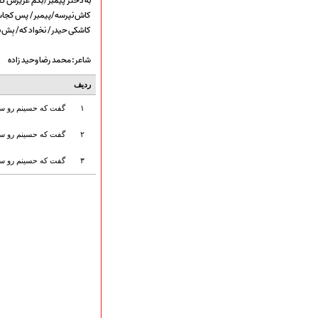
به دختر پیمبر/ بگم عزیزش 
ارتباط با مدیرسایت
کاش نپرسه/پیمبر/ پس کجاس
کاشکی حیدر/ نخواد که/ بِش ب
شاعر: محمد رضا وحید زاده
تلاوت‌وتفسیرقرآن‌
ادعیه و زیارات
ردیف
صحیفه سجادیه
۱
گفت که حسینم رو سپ
نهج البلاغه
تدریس‌ومباحث‌علمی
۲
گفت که حسینم رو سپ
گنجینه‌های صوتی
۳
گفت که حسینم رو سپ
اللطمیات العربیة
جلسات هفتگی
بهار سرخ / بعثت خون
محرم و صفر
فاطمیه
رمضان
مراسم ولادت
مراسم شهادت
گلچین مولــــــودی
گلچین عــــزاداری