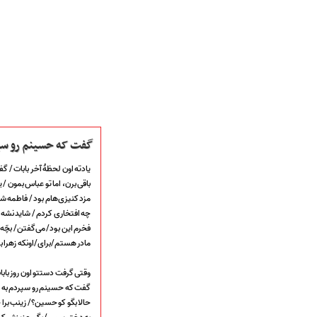
گفت که حسینم رو سپر
یادته اون لحظۀ آخر بابات / گ
باقی برن، اما تو عباس بمون /
صفحه نخست
مزد کنیزی‌هام بود / فاطمه ش
متن اشعـــــار
چه افتخاری کردم / شاید نشه 
متن مستند مقاتل
فخرم این بود/ می‌گفتن/ بچّه‌
نگارخـــانه
مادر هستم/برای/اونکه زهرا ب
ویدئو و کلیپ
اخبـــــار و رویـــدادها
وقتی گرفت دستتو اون روز باب
پخش زنده مراسم
گفت که حسینم رو سپردم به تو/
هیأت آیین حسینی
حالا بگو کو حسین؟/ زینب برا
پرداختِ نــــــــذورات