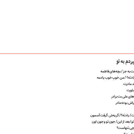
دم به تو
فت به جز / بچه‌های فاطمه
 یادته؟ / من خوبِ خوب یادمه
د مادرت
باورت
های علی بت برادر
راش بوده مادر
ات/ یادته؟/ گریه‌ش گرفت آسمون
 بعد از این/ جون تو و جون اون
 چی تنهاست؟